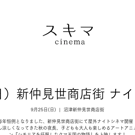
（日）新仲見世商店街 ナ
9月25日(日)
  |  
沼津新仲見世商店街
毎年恒例となりました、新仲見世商店街にて屋外ナイトシネマ開催
ん涼しくなってきた秋の夜長、子どもも大人も楽しめるアートアニ
ン『シチリアを征服したクマ王国の物語』を上映します！